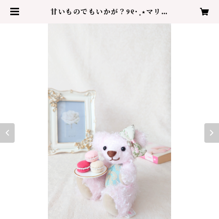
甘いものでもいかが？୨୧˙˳⋆ マリー
ズマカロンベア | Teddy berry