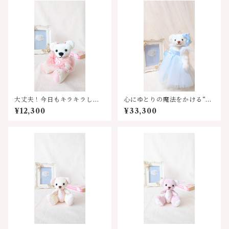
大丈夫！今日もキラキラして
心にゆとりの魔法をかける“時
るよ✶⋆.˚ バレリーナベア
のプリンセス”⏱ ̖́-‬ Serina Be
¥12,300
¥33,300
ar（セリナベア）