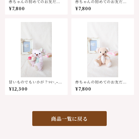
赤ちゃんの初めてのお友だち
赤ちゃんの初めてのお友だち
♡バラの刺繍のぬいぐるみベ
♡絵本みたいな柄のぬいぐる
¥7,800
¥7,800
アちゃん
みベアちゃん
甘いものでもいかが？୨୧˙˳⋆ マ
赤ちゃんの初めてのお友だち
リーズマカロンベア
♡リボンの刺繍のぬいぐるみ
¥12,300
¥7,800
ベアちゃん
商品一覧に戻る